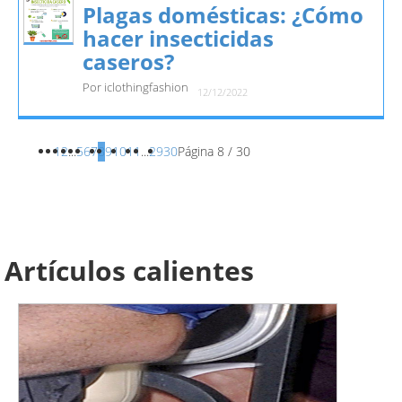
Plagas domésticas: ¿Cómo
hacer insecticidas
caseros?
Por iclothingfashion
12/12/2022
1
2
...
5
6
7
8
9
10
11
...
29
30
Página 8 / 30
Artículos calientes