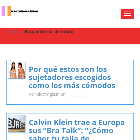
Hogar
→
Ropa interior de moda
Por qué estos son los
sujetadores escogidos
como los más cómodos
Por iclothingfashion
26/12/2022
Calvin Klein trae a Europa
sus “Bra Talk”: “¿Cómo
saber tu talla de