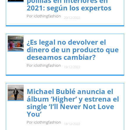
polillas en interiores en
2021: según los expertos
Por iclothingfashion
20/12/2022
¿Es legal no devolver el
dinero de un producto que
deseamos cambiar?
Por iclothingfashion
19/12/2022
Michael Bublé anuncia el
álbum ‘Higher’ y estrena el
single ‘I’ll Never Not Love
You’
Por iclothingfashion
18/12/2022