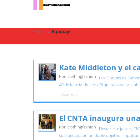
Hogar
→
Equipaje
Kate Middleton y el c
Por iclothingfashion
Los Duques de Cambrid
40 de Kate Middleton. Si apenas ayer visitaba
10/04/2023
El CNTA inaugura un
Por iclothingfashion
Desde este jueves, CN
sus fuerzas con un doble objetivo: impulsar l