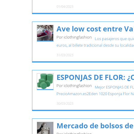
01/04/2023
Ave low cost entre Va
Por iclothingfashion
Los pasajeros que quie
euros, al billete tradicional desde su localidad
31/03/2023
ESPONJAS DE FLOR: ¿C
Por iclothingfashion
Mejor ESPONJAS DE FLOR
PrecioAmazon.es2Eden 1020 Esponja Flor Nat
30/03/2023
Mercado de bolsos de 