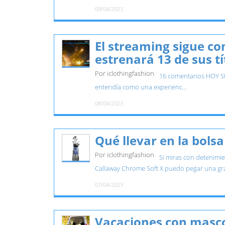
09/04/2023
El streaming sigue co
estrenará 13 de sus t
Por iclothingfashion
16 comentarios HOY SE
entendía como una experienc...
08/04/2023
Qué llevar en la bols
Por iclothingfashion
Si miras con detenimie
Callaway Chrome Soft X puedo pegar una gran
07/04/2023
Vacaciones con masco