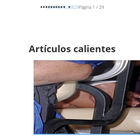
1
2
3
4
5
6
7
8
...
28
29
Página 1 / 29
Artículos calientes