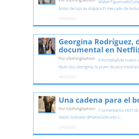
Por iclothingfashion
Mabel FiguerueloCompra
bolso de lujo se dispara.El mercado de bolsos
29/03/2023
Georgina Rodríguez, d
documental en Netfli
Por iclothingfashion
InformaliaEste nuevo a
título Soy Georgina, la joven de Jaca mostrará
28/03/2023
Una cadena para el b
Por iclothingfashion
7 comentarios HOY SE 
Natxo Sobrado @NatxoSobrado L...
27/03/2023