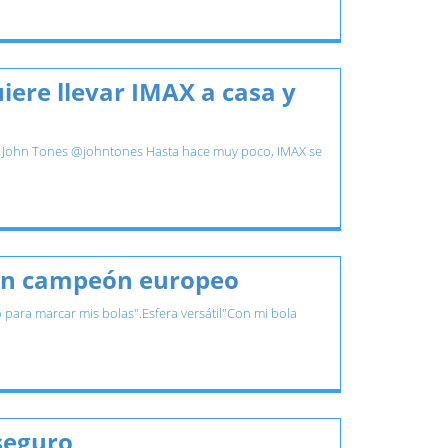
iere llevar IMAX a casa y
s: John Tones @johntones Hasta hace muy poco, IMAX se
o un campeón europeo
o para marcar mis bolas".Esfera versátil"Con mi bola
seguro