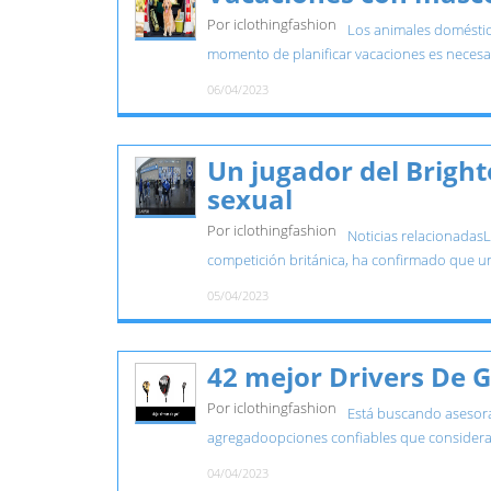
Por iclothingfashion
Los animales doméstic
momento de planificar vacaciones es necesar
06/04/2023
Un jugador del Bright
sexual
Por iclothingfashion
Noticias relacionadasL
competición británica, ha confirmado que un
05/04/2023
42 mejor Drivers De G
Por iclothingfashion
Está buscando asesoram
agregadoopciones confiables que considerar
04/04/2023