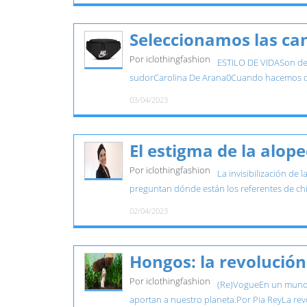
Seleccionamos las c
Por iclothingfashion
ESTILO DE VIDASon del 
sudorCarolina De Arana0Cuando hacemos d
03/04/2023
El estigma de la alop
Por iclothingfashion
La invisibilización de 
preguntan dónde están los referentes de chic
02/04/2023
Hongos: la revolución
Por iclothingfashion
(Re)VogueEn un mundo 
aportan a nuestro planeta.Por Pia ReyLa revo