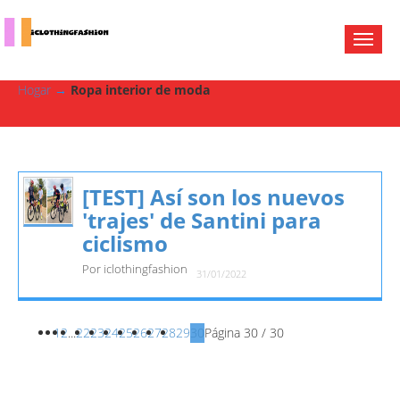
Hogar
→
Ropa interior de moda
[TEST] Así son los nuevos
'trajes' de Santini para
ciclismo
Por iclothingfashion
31/01/2022
1
2
...
22
23
24
25
26
27
28
29
30
Página 30 / 30