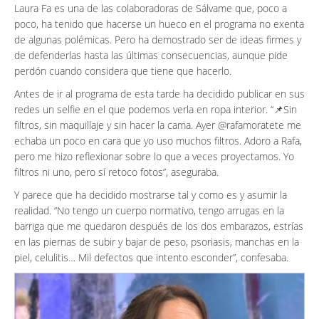
Laura Fa es una de las colaboradoras de Sálvame que, poco a
poco, ha tenido que hacerse un hueco en el programa no exenta
de algunas polémicas. Pero ha demostrado ser de ideas firmes y
de defenderlas hasta las últimas consecuencias, aunque pide
perdón cuando considera que tiene que hacerlo.
Antes de ir al programa de esta tarde ha decidido publicar en sus
redes un selfie en el que podemos verla en ropa interior. “📌Sin
filtros, sin maquillaje y sin hacer la cama. Ayer @rafamoratete me
echaba un poco en cara que yo uso muchos filtros. Adoro a Rafa,
pero me hizo reflexionar sobre lo que a veces proyectamos. Yo
filtros ni uno, pero sí retoco fotos”, aseguraba.
Y parece que ha decidido mostrarse tal y como es y asumir la
realidad. “No tengo un cuerpo normativo, tengo arrugas en la
barriga que me quedaron después de los dos embarazos, estrías
en las piernas de subir y bajar de peso, psoriasis, manchas en la
piel, celulitis… Mil defectos que intento esconder”, confesaba.