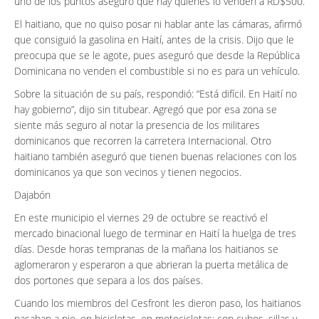
uno de los puntos aseguró que hay quienes lo venden a RD$500.
El haitiano, que no quiso posar ni hablar ante las cámaras, afirmó
que consiguió la gasolina en Haití, antes de la crisis. Dijo que le
preocupa que se le agote, pues aseguró que desde la República
Dominicana no venden el combustible si no es para un vehículo.
Sobre la situación de su país, respondió: “Está difícil. En Haití no
hay gobierno”, dijo sin titubear. Agregó que por esa zona se
siente más seguro al notar la presencia de los militares
dominicanos que recorren la carretera Internacional. Otro
haitiano también aseguró que tienen buenas relaciones con los
dominicanos ya que son vecinos y tienen negocios.
Dajabón
En este municipio el viernes 29 de octubre se reactivó el
mercado binacional luego de terminar en Haití la huelga de tres
días. Desde horas tempranas de la mañana los haitianos se
aglomeraron y esperaron a que abrieran la puerta metálica de
dos portones que separa a los dos países.
Cuando los miembros del Cesfront les dieron paso, los haitianos
pasaban a pie, en bicicletas, en motocicletas; con cubos, sillas y