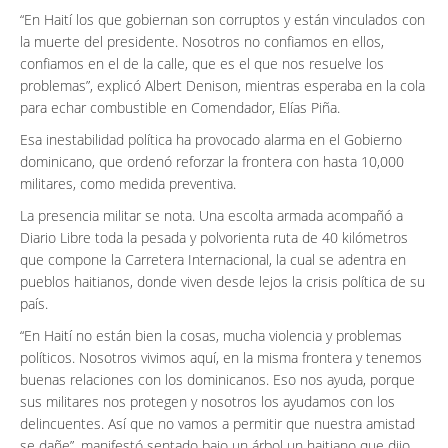
“En Haití los que gobiernan son corruptos y están vinculados con
la muerte del presidente. Nosotros no confiamos en ellos,
confiamos en el de la calle, que es el que nos resuelve los
problemas”, explicó Albert Denison, mientras esperaba en la cola
para echar combustible en Comendador, Elías Piña.
Esa inestabilidad política ha provocado alarma en el Gobierno
dominicano, que ordenó reforzar la frontera con hasta 10,000
militares, como medida preventiva.
La presencia militar se nota. Una escolta armada acompañó a
Diario Libre toda la pesada y polvorienta ruta de 40 kilómetros
que compone la Carretera Internacional, la cual se adentra en
pueblos haitianos, donde viven desde lejos la crisis política de su
país.
“En Haití no están bien la cosas, mucha violencia y problemas
políticos. Nosotros vivimos aquí, en la misma frontera y tenemos
buenas relaciones con los dominicanos. Eso nos ayuda, porque
sus militares nos protegen y nosotros los ayudamos con los
delincuentes. Así que no vamos a permitir que nuestra amistad
se dañe”, manifestó sentado bajo un árbol un haitiano que dijo