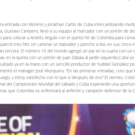
era entrada con Moreno y Jonathan Carbo de Cuba intercambiando medias
ia, Gustavo Campero, llevó a su equipo al marcador con un jonrón de dos
o para colocar a Andrés Angulo con el quinto hit de Colombia para conver
parció tres hits sin caminar un bateador y ponchó a dos en sus cinco en
ran tercera. El número 15 del mundo agregó un par en la cuarta con un 
s en la quinta con un jonrón de Juan Zabala al jardín izquierdo.Cuba se l
 resultado ya en la mano con un sencillo productor de Yuddiel González 
, comentó el mánager José Mosquera. "En las primeras entradas, creo q
juego, y estoy satisfecho con lo que vi después de eso".El viernes, Col
inal del Campeonato Mundial del sábado y Cuba esperando una oportuni
tras que Colombia se enfrentará al anfitrión y campeón defensor de la C