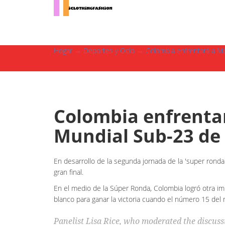
Hogar
→
Deportes y Ocio
→ Colombia enfrentará a Méxi
Colombia enfrentará
Mundial Sub-23 de 
En desarrollo de la segunda jornada de la 'super ronda
gran final.
En el medio de la Súper Ronda, Colombia logró otra im
blanco para ganar la victoria cuando el número 15 del 
Panelist Lisa Rice, who moderated the discuss