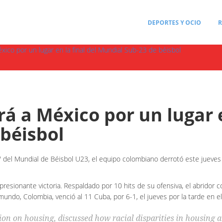
DEPORTES Y OCIO
R
co por un lugar en la final del Mundial Sub-23 de béisbol
 a México por un lugar en
béisbol
' del Mundial de Béisbol U23, el equipo colombiano derrotó este jueves 
presionante victoria. Respaldado por 10 hits de su ofensiva, el abridor
mundo, Colombia, venció al 11 Cuba, por 6-1, el jueves por la tarde en e
ion on housing, discussed how racial disparities in housing